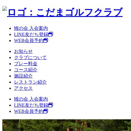
雉の会 入会案内
LINE友だち登録
WEB会員予約
お知らせ
クラブについて
プレー料金
コース紹介
施設紹介
レストラン紹介
アクセス
雉の会 入会案内
LINE友だち登録
WEB会員予約